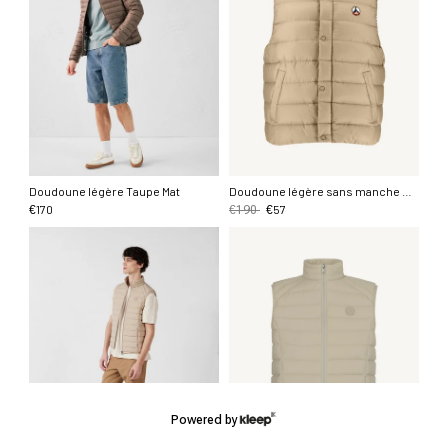
Doudoune légère Taupe Mat
Doudoune légère sans manche Beige Michael
170
57
€
€
190
€
Powered by