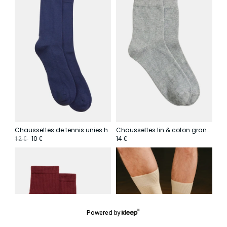
Chaussettes de tennis unies hautes
Chaussettes lin & coton grandes tailles
10
14
12
€
€
€
Powered by