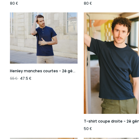
80
80
€
€
Henley manches courtes - 2è génération
47.5
55
€
€
50
€