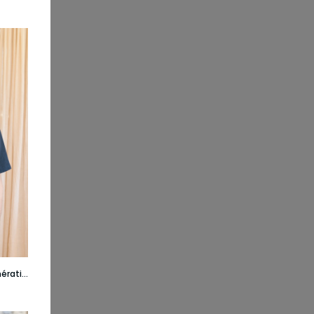
T-shirt coupe droite - 2è génération