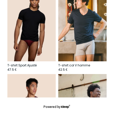
T-shirt Sport Ajusté
T-shirt col V homme
47.5
42.5
€
€
Powered by