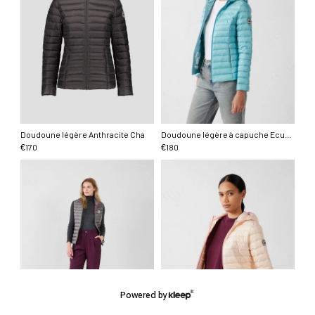
Doudoune légère Anthracite Cha
Doudoune légère à capuche Ecume Cloe
170
180
€
€
Powered by